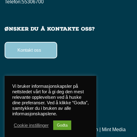
Telefon:
55306700
Ønsker du å kontakte oss?
Kontakt oss
Følg oss
Vi bruker informasjonskapsler på
nettstedet vårt for å gi deg den mest
Facebook
relevante opplevelsen ved å huske
Instagram
dine preferanser. Ved å klikke “Godta”,
samtykker du i bruken av alle
TikTok
informasjonskapslene.
Cookie instillinger
Godta
©
2026 Norges
Personvern
|
Mint Media
Miljøvernforbund
AS