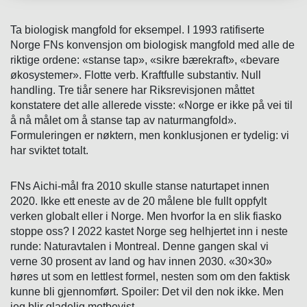
Ta biologisk mangfold for eksempel. I 1993 ratifiserte
Norge FNs konvensjon om biologisk mangfold med alle de
riktige ordene: «stanse tap», «sikre bærekraft», «bevare
økosystemer». Flotte verb. Kraftfulle substantiv. Null
handling. Tre tiår senere har Riksrevisjonen måttet
konstatere det alle allerede visste: «Norge er ikke på vei til
å nå målet om å stanse tap av naturmangfold».
Formuleringen er nøktern, men konklusjonen er tydelig: vi
har sviktet totalt.
FNs Aichi-mål fra 2010 skulle stanse naturtapet innen
2020. Ikke ett eneste av de 20 målene ble fullt oppfylt
verken globalt eller i Norge. Men hvorfor la en slik fiasko
stoppe oss? I 2022 kastet Norge seg helhjertet inn i neste
runde: Naturavtalen i Montreal. Denne gangen skal vi
verne 30 prosent av land og hav innen 2030. «30×30»
høres ut som en lettlest formel, nesten som om den faktisk
kunne bli gjennomført. Spoiler: Det vil den nok ikke. Men
jeg blir gladelig motbevist.