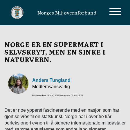
Norges Miljøvernforbund
MAIN NAVIGATION
NORGE ER EN SUPERMAKT I
SELVSKRYT, MEN EN SINKE I
NATURVERN.
Anders Tungland
Medlemsansvarlig
Publisert dato: 07 Mai, 2026
Sist endret: 07 Mai, 2026
Det er noe ypperst fascinerende med en nasjon som har
gjort selvros til en statskunst. Norge har i over tre tiår
perfeksjonert evnen til å signere internasjonale miljøavtaler
med samme entusiasme som andre land signerer