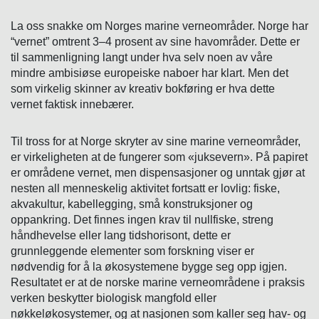
La oss snakke om Norges marine verneområder. Norge har
“vernet” omtrent 3–4 prosent av sine havområder. Dette er
til sammenligning langt under hva selv noen av våre
mindre ambisiøse europeiske naboer har klart. Men det
som virkelig skinner av kreativ bokføring er hva dette
vernet faktisk innebærer.
Til tross for at Norge skryter av sine marine verneområder,
er virkeligheten at de fungerer som «juksevern». På papiret
er områdene vernet, men dispensasjoner og unntak gjør at
nesten all menneskelig aktivitet fortsatt er lovlig: fiske,
akvakultur, kabellegging, små konstruksjoner og
oppankring. Det finnes ingen krav til nullfiske, streng
håndhevelse eller lang tidshorisont, dette er
grunnleggende elementer som forskning viser er
nødvendig for å la økosystemene bygge seg opp igjen.
Resultatet er at de norske marine verneområdene i praksis
verken beskytter biologisk mangfold eller
nøkkeløkosystemer, og at nasjonen som kaller seg hav- og