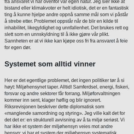
fra ansvaret vi har ovenfor vår egen natur. Jeg sier ikke at
bistand eller klimakvoter er helt idiotisk, det er en fantastisk
ting å kunne hjelpe andre oppnå samme mål som vi påstår
å strebe etter. Problemet oppstår når de blir en kilde til
inhabilitet, likegyldighet og unnfallenhet. Det brukes rett og
slett som en unnskyldning til å ikke gjøre vår plikt.
Sannheten er at vi ikke kan kjøpe oss fri fra ansvaret å feie
for egen dør.
Systemet som alltid vinner
Her er det egentlige problemet, det ingen politiker tør å si
høyt: Miljøhensynet taper.
Alltid!
Samferdsel, energi, fiskeri,
forsvar og andre sektorer får forrang. Miljøforvaltningen
kommer inn sent, klager høflig og blir ignorert.
Riksrevisjonen beskriver dette diplomatisk som
«manglende samordning og styring». Jeg ville kalt det for
det det er: en strukturell avvisning av å ta miljø seriøst. Vi
har ikke et system der miljøhensyn veies mot andre
hensyn: vi har et system der miljøhensyn systematisk