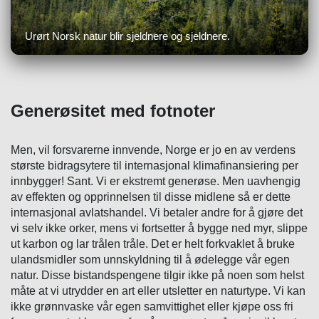
Urørt Norsk natur blir sjeldnere og sjeldnere.
Generøsitet med fotnoter
Men, vil forsvarerne innvende, Norge er jo en av verdens
største bidragsytere til internasjonal klimafinansiering per
innbygger! Sant. Vi er ekstremt generøse.
Men uavhengig
av effekten og opprinnelsen til disse midlene så er dette
internasjonal avlatshandel. Vi betaler andre for å gjøre det
vi selv ikke orker, mens vi fortsetter å bygge ned myr, slippe
ut karbon og lar trålen tråle. Det er helt forkvaklet å bruke
ulandsmidler som unnskyldning til å ødelegge vår egen
natur. Disse bistandspengene tilgir ikke på noen som helst
måte at vi utrydder en art eller utsletter en naturtype. Vi kan
ikke grønnvaske vår egen samvittighet eller kjøpe oss fri