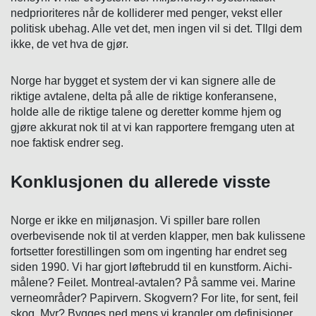
nedprioriteres når de kolliderer med penger, vekst eller
politisk ubehag. Alle vet det, men ingen vil si det. TIlgi dem
ikke, de vet hva de gjør.
Norge har bygget et system der vi kan signere alle de
riktige avtalene, delta på alle de riktige konferansene,
holde alle de riktige talene og deretter komme hjem og
gjøre akkurat nok til at vi kan rapportere fremgang uten at
noe faktisk endrer seg.
Konklusjonen du allerede visste
Norge er ikke en miljønasjon. Vi spiller bare rollen
overbevisende nok til at verden klapper, men bak kulissene
fortsetter forestillingen som om ingenting har endret seg
siden 1990. Vi har gjort løftebrudd til en kunstform. Aichi-
målene? Feilet. Montreal-avtalen? På samme vei. Marine
verneområder? Papirvern. Skogvern? For lite, for sent, feil
skog. Myr? Bygges ned mens vi krangler om definisjoner.