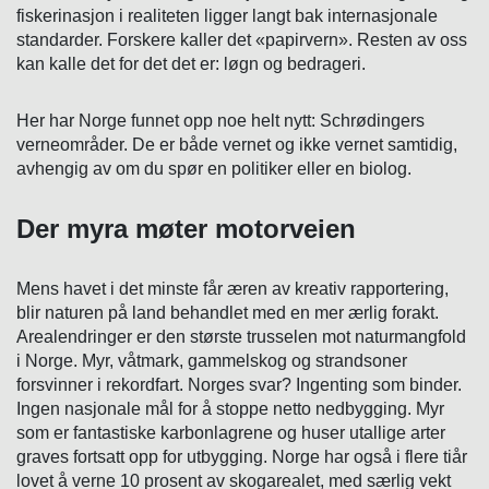
fiskerinasjon i realiteten ligger langt bak internasjonale
standarder. Forskere kaller det «papirvern». Resten av oss
kan kalle det for det det er: løgn og bedrageri.
Her har Norge funnet opp noe helt nytt: Schrødingers
verneområder. De er både vernet og ikke vernet samtidig,
avhengig av om du spør en politiker eller en biolog.
Der myra møter motorveien
Mens havet i det minste får æren av kreativ rapportering,
blir naturen på land behandlet med en mer ærlig forakt.
Arealendringer er den største trusselen mot naturmangfold
i Norge. Myr, våtmark, gammelskog og strandsoner
forsvinner i rekordfart. Norges svar? Ingenting som binder.
Ingen nasjonale mål for å stoppe netto nedbygging. Myr
som er fantastiske karbonlagrene og huser utallige arter
graves fortsatt opp for utbygging.
Norge har også i flere tiår
lovet å verne 10 prosent av skogarealet, med særlig vekt