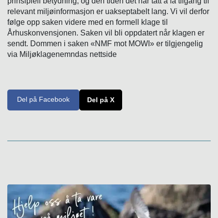
prinsipiell betydning, og den tiden det har tatt å få tilgang til
relevant miljøinformasjon er uakseptabelt lang. Vi vil derfor
følge opp saken videre med en formell klage til
Århuskonvensjonen. Saken vil bli oppdatert når klagen er
sendt. Dommen i saken «NMF mot MOWI» er tilgjengelig
via Miljøklagenemndas nettside
Del på Facebook
Del på X