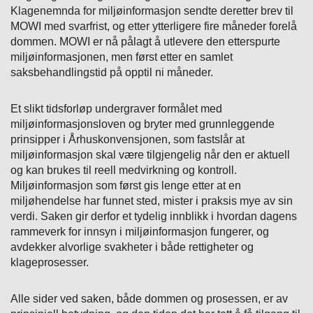
Klagenemnda for miljøinformasjon sendte deretter brev til
MOWI med svarfrist, og etter ytterligere fire måneder forelå
dommen. MOWI er nå pålagt å utlevere den etterspurte
miljøinformasjonen, men først etter en samlet
saksbehandlingstid på opptil ni måneder.
Et slikt tidsforløp undergraver formålet med
miljøinformasjonsloven og bryter med grunnleggende
prinsipper i Århuskonvensjonen, som fastslår at
miljøinformasjon skal være tilgjengelig når den er aktuell
og kan brukes til reell medvirkning og kontroll.
Miljøinformasjon som først gis lenge etter at en
miljøhendelse har funnet sted, mister i praksis mye av sin
verdi. Saken gir derfor et tydelig innblikk i hvordan dagens
rammeverk for innsyn i miljøinformasjon fungerer, og
avdekker alvorlige svakheter i både rettigheter og
klageprosesser.
Alle sider ved saken, både dommen og prosessen, er av