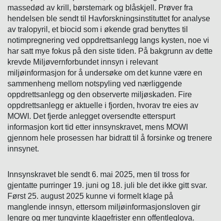
massedød av krill, børstemark og blåskjell. Prøver fra
hendelsen ble sendt til Havforskningsinstituttet for analyse
av tralopyril, et biocid som i økende grad benyttes til
notimpregnering ved oppdrettsanlegg langs kysten, noe vi
har satt mye fokus på den siste tiden. På bakgrunn av dette
krevde Miljøvernforbundet innsyn i relevant
miljøinformasjon for å undersøke om det kunne være en
sammenheng mellom notspyling ved nærliggende
oppdrettsanlegg og den observerte miljøskaden. Fire
oppdrettsanlegg er aktuelle i fjorden, hvorav tre eies av
MOWI. Det fjerde anlegget oversendte etterspurt
informasjon kort tid etter innsynskravet, mens MOWI
gjennom hele prosessen har bidratt til å forsinke og trenere
innsynet.
Innsynskravet ble sendt 6. mai 2025, men til tross for
gjentatte purringer 19. juni og 18. juli ble det ikke gitt svar.
Først 25. august 2025 kunne vi formelt klage på
manglende innsyn, ettersom miljøinformasjonsloven gir
lengre og mer tungvinte klagefrister enn offentleglova.