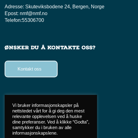
Adresse:
Skuteviksbodene 24, Bergen, Norge
Epost:
nmf@nmf.no
Telefon:
55306700
Ønsker du å kontakte oss?
Kontakt oss
Følg oss
Vi bruker informasjonskapsler på
nettstedet vårt for å gi deg den mest
Facebook
relevante opplevelsen ved å huske
Instagram
dine preferanser. Ved å klikke “Godta”,
samtykker du i bruken av alle
TikTok
informasjonskapslene.