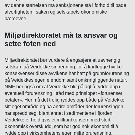
av denne størrelsen må sanksjonene stå i forhold til både
alvorligheten i saken og selskapets økonomiske
bæreevne.
Miljødirektoratet må ta ansvar og
sette foten ned
Miljødirektoratet bør vurdere å engasjere et uavhengig
selskap, på Veidekke sin regning, for å kartlegge hvilke
konsekvenser disse avvikene har hatt på grunnforurensing
på Veidekkes egen eiendom samt omkringliggende natur.
NMF ber også om at Veidekke blir pålagt å rydde opp i
eventuell forurensning i tråd med prinsippet «forurenser
betaler». Her må det trolig ryddes opp både på Veidekke
sitt eget område og på andre områder der forurensingen
har spredd seg, blant annet i sedimentene i fjorden.
Veidekke er heldigvis et milliardkonsern med stort
økonomisk overskudd, som har god nok økonomi til å
rydde opp i virksomhetens egen miljøforurensning.