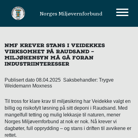
Norges Miljøvernforbund
MAIN NAVIGATION
NMF KREVER STANS I VEIDEKKES
VIRKSOMHET PÅ RAUDSAND –
MILJØHENSYN MÅ GÅ FORAN
INDUSTRIINTERESSER
Publisert dato 08.04.2025 Saksbehandler: Trygve
Weidemann Moxness
Til tross for klare krav til miljøsikring har Veidekke valgt en
billig og risikofylt løsning på sitt deponi i Raudsand. Med
mangelfull tetting og mulig lekkasje til naturen, mener
Norges Miljøvernforbund at nok er nok. Nå krever vi
dagbøter, full opprydding – og stans i driften til avvikene er
rettet.