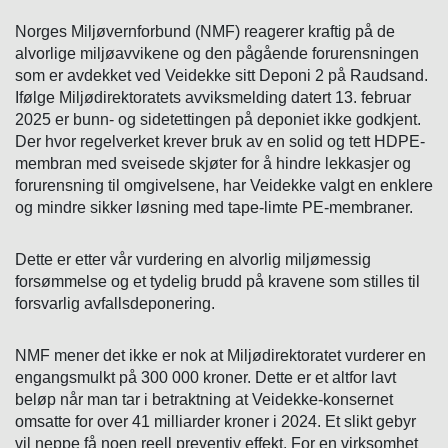
Norges Miljøvernforbund (NMF) reagerer kraftig på de
alvorlige miljøavvikene og den pågående forurensningen
som er avdekket ved Veidekke sitt Deponi 2 på Raudsand.
Ifølge Miljødirektoratets avviksmelding datert 13. februar
2025 er bunn- og sidetettingen på deponiet ikke godkjent.
Der hvor regelverket krever bruk av en solid og tett HDPE-
membran med sveisede skjøter for å hindre lekkasjer og
forurensning til omgivelsene, har Veidekke valgt en enklere
og mindre sikker løsning med tape-limte PE-membraner.
Dette er etter vår vurdering en alvorlig miljømessig
forsømmelse og et tydelig brudd på kravene som stilles til
forsvarlig avfallsdeponering.
NMF mener det ikke er nok at Miljødirektoratet vurderer en
engangsmulkt på 300 000 kroner. Dette er et altfor lavt
beløp når man tar i betraktning at Veidekke-konsernet
omsatte for over 41 milliarder kroner i 2024. Et slikt gebyr
vil neppe få noen reell preventiv effekt. For en virksomhet