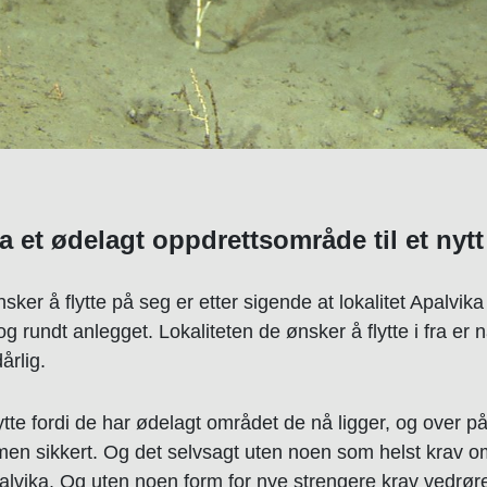
ra et ødelagt oppdrettsområde til et nytt
sker å flytte på seg er etter sigende at lokalitet Apalvika
g rundt anlegget. Lokaliteten de ønsker å flytte i fra er n
årlig.
lytte fordi de har ødelagt området de nå ligger, og over 
e men sikkert. Og det selvsagt uten noen som helst krav 
palvika. Og uten noen form for nye strengere krav vedrør