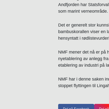
Andfjorden har Statsforva
som marint verneområde.
Det er generelt stor kunn
bambuskorallen viser en la
hensyntatt i rødlistevurde
NMF mener det nå er på hø
nyetablering av anlegg fra
etablering av industri på 
NMF har i denne saken innl
stoppet flyttingen til Ling
Del på Facebook
Del på