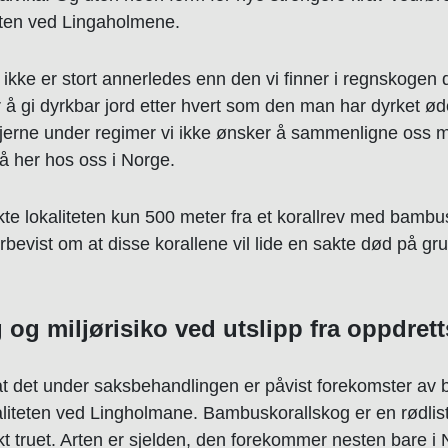
teten ved Lingaholmene.
 ikke er stort annerledes enn den vi finner i regnskogen
 å gi dyrkbar jord etter hvert som den man har dyrket ød
 gjerne under regimer vi ikke ønsker å sammenligne oss m
 her hos oss i Norge.
enkte lokaliteten kun 500 meter fra et korallrev med bamb
rbevist om at disse korallene vil lide en sakte død på 
og miljørisiko ved utslipp fra oppdret
at det under saksbehandlingen er påvist forekomster av
aliteten ved Lingholmane. Bambuskorallskog er en rødlist
kt truet. Arten er sjelden, den forekommer nesten bare i 