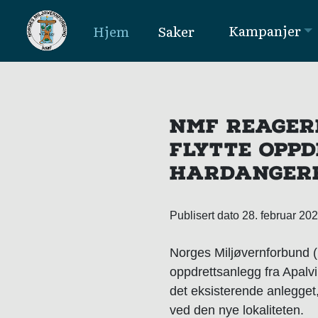
Kampanjer
Hjem
Saker
MAIN NAVIGATION
NMF REAGERE
FLYTTE OPPD
HARDANGERF
Publisert dato 28. februar 20
Norges Miljøvernforbund (N
oppdrettsanlegg fra Apalvi
det eksisterende anlegget
ved den nye lokaliteten.