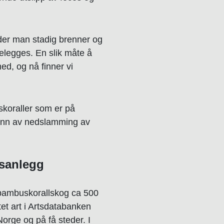
 der man stadig brenner og
elegges. En slik måte å
ed, og nå finner vi
uskoraller som er på
grunn av nedslamming av
tsanlegg
 bambuskorallskog ca 500
et art i Artsdatabanken
Norge og på få steder. I