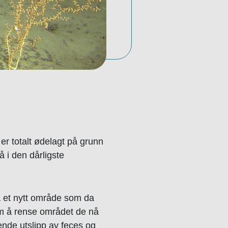
 er totalt ødelagt på grunn
å i den dårligste
på et nytt område som da
om å rense området de nå
ende utslipp av feces og