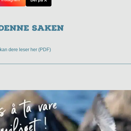
Del på X
 denne saken
kan dere leser her (PDF)