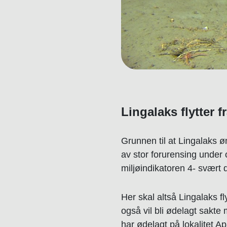
Lingalaks flytter f
Grunnen til at Lingalaks øn
av stor forurensing under o
miljøindikatoren 4- svært d
Her skal altså Lingalaks f
også vil bli ødelagt sakt
har ødelagt på lokalitet A