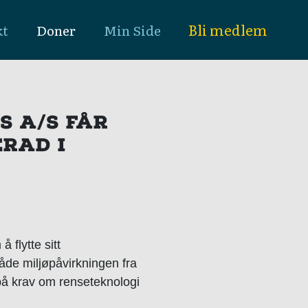
Bli medlem
kt
Doner
Min Side
S A/S FÅR
ERAD I
flytte sitt
åde miljøpåvirkningen fra
på krav om renseteknologi