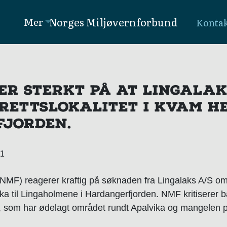
Norges Miljøvernforbund
Mer
Konta
R STERKT PÅ AT LINGALAK
RETTSLOKALITET I KVAM H
JORDEN.
21
MF) reagerer kraftig på søknaden fra Lingalaks A/S om å 
ka til Lingaholmene i Hardangerfjorden. NMF kritiserer b
, som har ødelagt området rundt Apalvika og mangelen 