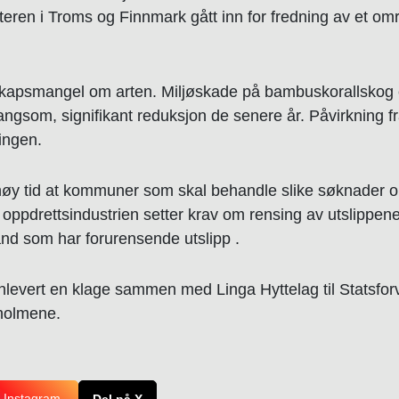
lteren i Troms og Finnmark gått inn for fredning av et
skapsmangel om arten. Miljøskade på bambuskorallskog er
ngsom, signifikant reduksjon de senere år. Påvirkning fr
ringen.
y tid at kommuner som skal behandle slike søknader om 
 oppdrettsindustrien setter krav om rensing av utslippe
land som har forurensende utslipp .
evert en klage sammen med Linga Hyttelag til Statsforva
aholmene.
 Instagram