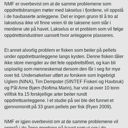
NMF er overbevist om at de samme problemene som
oppdrettsbransjen møter med lakselus i fjordene, vil oppstå
i de havbaserte anleggene. Det er ingen grunn til å tro at
lakselusa ikke vil finne veien til de laksene som står i
merdene ute på havet. Lakselus er et problem som vil følge
oppdrettsindustrien uansett hvor anleggene plasseres.
Et annet alvorlig problem er fisken som beiter på pellets
under oppdrettsanleggene langs kysten. Denne fisken tåler
ikke store mengder av det fete oppdrettsfôret, og kan bli
uspiselig som menneskemat dersom den får i seg for mye
over tid. Undersøkelser utført av forskere som Ingebrigt
Uglem (NINA), Tim Dempster (SINTEF Fiskeri og Havbruk)
og Pål Arne Bjørn (Nofima Marin), har vist at over 10 tonn
villfisk fra 15 forskjellige arter beiter rundt
oppdrettsanleggene. I et studie på sei ble det funnet et
gjennomsnitt på 33 gram pellets per fisk (Ryen 2009).
NMF er igjen overbevist om at de samme problemene vil
oppstå i de åpne merdene på havet som vi ser i de