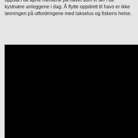
kystnære anleggene i dag. Å flytte oppdrett til havs er ikke
løsningen på utfordringene med lakselus og fiskens helse.