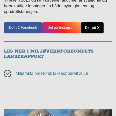
Vi lever i 2023 og kan forvente langt mer ansvarlighet og
bærekraftige løsninger fra både myndighetene og
oppdrettsbransjen.
Del på Facebook
Del på Instagram
Del på X
Les mer i Miljøvernforbundets
lakserapport
Miljøfakta om Norsk lakseoppdrett 2019