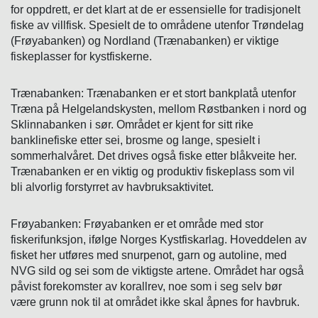
for oppdrett, er det klart at de er essensielle for tradisjonelt
fiske av villfisk. Spesielt de to områdene utenfor Trøndelag
(Frøyabanken) og Nordland (Trænabanken) er viktige
fiskeplasser for kystfiskerne.
Trænabanken:
Trænabanken er et stort bankplatå utenfor
Træna på Helgelandskysten, mellom Røstbanken i nord og
Sklinnabanken i sør. Området er kjent for sitt rike
banklinefiske etter sei, brosme og lange, spesielt i
sommerhalvåret. Det drives også fiske etter blåkveite her.
Trænabanken er en viktig og produktiv fiskeplass som vil
bli alvorlig forstyrret av havbruksaktivitet.
Frøyabanken:
Frøyabanken er et område med stor
fiskerifunksjon, ifølge Norges Kystfiskarlag. Hoveddelen av
fisket her utføres med snurpenot, garn og autoline, med
NVG sild og sei som de viktigste artene. Området har også
påvist forekomster av korallrev, noe som i seg selv bør
være grunn nok til at området ikke skal åpnes for havbruk.