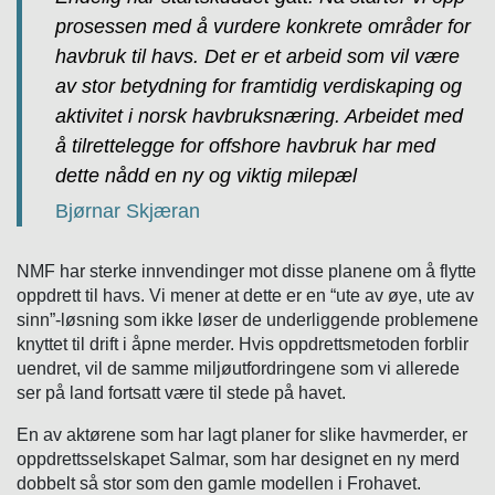
prosessen med å vurdere konkrete områder for
havbruk til havs. Det er et arbeid som vil være
av stor betydning for framtidig verdiskaping og
aktivitet i norsk havbruksnæring. Arbeidet med
å tilrettelegge for offshore havbruk har med
dette nådd en ny og viktig milepæl
Bjørnar Skjæran
NMF har sterke innvendinger mot disse planene om å flytte
oppdrett til havs. Vi mener at dette er en “ute av øye, ute av
sinn”-løsning som ikke løser de underliggende problemene
knyttet til drift i åpne merder. Hvis oppdrettsmetoden forblir
uendret, vil de samme miljøutfordringene som vi allerede
ser på land fortsatt være til stede på havet.
En av aktørene som har lagt planer for slike havmerder, er
oppdrettsselskapet Salmar, som har designet en ny merd
dobbelt så stor som den gamle modellen i Frohavet.