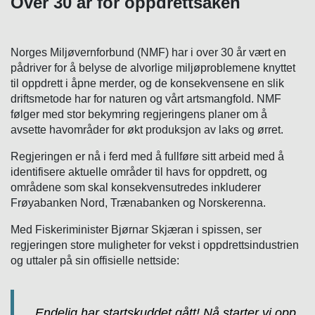
Over 30 år for oppdrettsaken
Norges Miljøvernforbund (NMF) har i over 30 år vært en
pådriver for å belyse de alvorlige miljøproblemene knyttet
til oppdrett i åpne merder, og de konsekvensene en slik
driftsmetode har for naturen og vårt artsmangfold. NMF
følger med stor bekymring regjeringens planer om å
avsette havområder for økt produksjon av laks og ørret.
Regjeringen er nå i ferd med å fullføre sitt arbeid med å
identifisere aktuelle områder til havs for oppdrett, og
områdene som skal konsekvensutredes inkluderer
Frøyabanken Nord, Trænabanken og Norskerenna.
Med Fiskeriminister Bjørnar Skjæran i spissen, ser
regjeringen store muligheter for vekst i oppdrettsindustrien
og uttaler på sin offisielle nettside:
Endelig har startskuddet gått! Nå starter vi opp