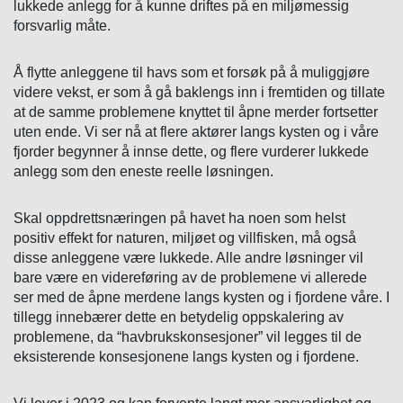
lukkede anlegg for å kunne driftes på en miljømessig
forsvarlig måte.
Å flytte anleggene til havs som et forsøk på å muliggjøre
videre vekst, er som å gå baklengs inn i fremtiden og tillate
at de samme problemene knyttet til åpne merder fortsetter
uten ende. Vi ser nå at flere aktører langs kysten og i våre
fjorder begynner å innse dette, og flere vurderer lukkede
anlegg som den eneste reelle løsningen.
Skal oppdrettsnæringen på havet ha noen som helst
positiv effekt for naturen, miljøet og villfisken, må også
disse anleggene være lukkede. Alle andre løsninger vil
bare være en videreføring av de problemene vi allerede
ser med de åpne merdene langs kysten og i fjordene våre. I
tillegg innebærer dette en betydelig oppskalering av
problemene, da “havbrukskonsesjoner” vil legges til de
eksisterende konsesjonene langs kysten og i fjordene.