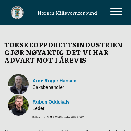
Norges Miljøvernforbund
MAIN NAVIGATION
TORSKEOPPDRETTSINDUSTRIEN
GJØR NØYAKTIG DET VI HAR
ADVART MOT I ÅREVIS
Arne Roger Hansen
Saksbehandler
Ruben Oddekalv
Leder
Publisert dato: 08 Mai, 2026
Sist endret: 08 Mai, 2026