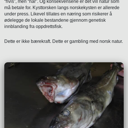
“hvis”, men “når”. Og konsekvensene er det vill natur som
må betale for. Kysttorsken langs norskekysten er allerede
under press. Likevel tillates en næring som risikerer å
ødelegge de lokale bestandene gjennom genetisk
innblanding fra oppdrettsfisk.
Dette er ikke bærekraft. Dette er gambling med norsk natur.