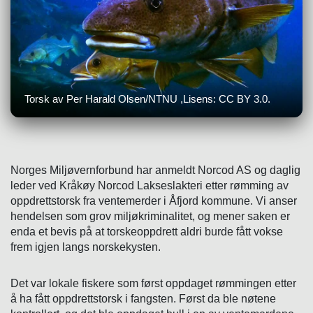
Torsk av Per Harald Olsen/NTNU ,Lisens: CC BY 3.0.
Norges Miljøvernforbund har anmeldt Norcod AS og daglig
leder ved Kråkøy Norcod Lakseslakteri etter rømming av
oppdrettstorsk fra ventemerder i Åfjord kommune. Vi anser
hendelsen som grov miljøkriminalitet, og mener saken er
enda et bevis på at torskeoppdrett aldri burde fått vokse
frem igjen langs norskekysten.
Det var lokale fiskere som først oppdaget rømmingen etter
å ha fått oppdrettstorsk i fangsten. Først da ble nøtene