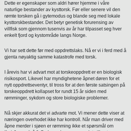
Dette er egenskaper som aldri hører hjemme i våre
naturlige bestander av kysttorsk. Før eller senere vil den
rømte torsken gå i gytemodus og blande seg med lokale
kysttorskbestander. Det betyr genetisk forurensing av
villfisk som gjennom tusenvis av år har tilpasset seg hver
enkelt fjord og kystområde langs Norge.
Vi har sett dette før med oppdrettslaks. Nå er vi i ferd med å
gjenta nøyaktig samme katastrofe med torsk.
I årevis har vi advart mot at torskeoppdrett er en biologisk
risikosport. Likevel har myndighetene åpnet døren for et
nytt oppdrettseventyr, til tross for at den første satsingen på
torskeoppdrett kollapset for rundt 15 år siden med
rømminger, sykdom og store biologiske problemer.
Nå skjer akkurat det vi advarte mot. Vi mener dette viser at
næringen overhodet ikke har kontroll. Når man driver med
åpne merder i sjøen er rømming ikke et spørsmål om