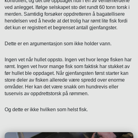
kontrollert, og det ble oppdaget hull i en av ventemerdene
ved anlegget. Ifølge selskapet sto det rundt 60 tonn torsk i
merden. Samtidig forsøker oppdretteren å bagatellisere
hendelsen ved å hevde at det trolig har rømt lite fisk fordi
det kun er registrert et begrenset antall gjenfangster.
Dette er en argumentasjon som ikke holder vann.
Ingen vet når hullet oppsto. Ingen vet hvor lenge fisken har
rømt. Ingen vet hvor mange fisk som faktisk har stukket av
før hullet ble oppdaget. Når gjenfangsten først starter kan
store deler av fisken allerede være spredd over enorme
områder. Her kan det være snakk om hundrevis eller
tusenvis av oppdrettstorsk på rømmen.
Og dette er ikke hvilken som helst fisk.