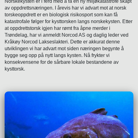
Norskekysten er i ferd med å få en ny miljøkatastrofe skapt
av oppdrettsnæringen. I årevis har vi advart mot at norsk
torskeoppdrett er en biologisk risikosport som kan få
katastrofale følger for kysttorsken langs norskekysten. Etter
at oppdrettstorsk igjen har rømt fra åpne merder i
Trøndelag, har vi anmeldt Norcod AS og daglig leder ved
Kråkøy Norcod Lakseslakteri. Dette er akkurat denne
utviklingen vi har advart mot siden næringen begynte å
bygge seg opp på nytt langs kysten. Nå frykter vi
konsekvensene for de sårbare lokale bestandene av
kysttorsk.