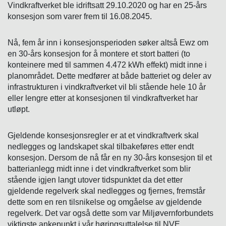
Vindkraftverket ble idriftsatt 29.10.2020 og har en 25-års
konsesjon som varer frem til 16.08.2045.
Nå, fem år inn i konsesjonsperioden søker altså Ewz om
en 30-års konsesjon for å montere et stort batteri (to
konteinere med til sammen 4.472 kWh effekt) midt inne i
planområdet. Dette medfører at både batteriet og deler av
infrastrukturen i vindkraftverket vil bli stående hele 10 år
eller lengre etter at konsesjonen til vindkraftverket har
utløpt.
Gjeldende konsesjonsregler er at et vindkraftverk skal
nedlegges og landskapet skal tilbakeføres etter endt
konsesjon. Dersom de nå får en ny 30-års konsesjon til et
batterianlegg midt inne i det vindkraftverket som blir
stående igjen langt utover tidspunktet da det etter
gjeldende regelverk skal nedlegges og fjernes, fremstår
dette som en ren tilsnikelse og omgåelse av gjeldende
regelverk. Det var også dette som var Miljøvernforbundets
viktigste ankepunkt i vår høringsuttalelse til NVE.