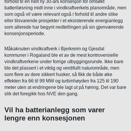
forhold til en helt ny 30-års konsesjon for omsøkt
batteriløsning midt inne i vindkraftverkets planområde, men
som også vil være relevant også i forhold til andre slike
eller tilsvarende prosjekter i et eksisterende energianlegg
som allerede har begynt nedtellingen på sin gjenværende
konsesjonsperiode.
Måkaknuten vindkraftverk i Bjerkreim og Gjesdal
kommuner i Rogaland ble et av de mest kontroversielle
vindkraftverkene under forrige utbyggingsrunde. Ikke bare
ble det plassert i et viktig og verdifullt naturområde, men
som flere av dere sikkert husker, så fikk de både øke
effekten fra 66 til 99 MW og turbinhøyden fra 125 til 190
meter uten at endringene ble lagt ut på høring. Det var bare
slik det foregikk hos NVE den gang.
Vil ha batterianlegg som varer
lengre enn konsesjonen