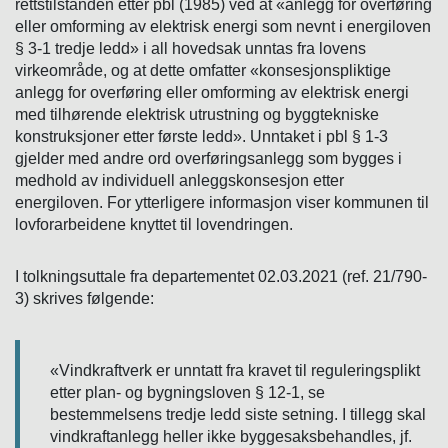
rettstilstanden etter pbl (1985) ved at «anlegg for overføring
eller omforming av elektrisk energi som nevnt i energiloven
§ 3-1 tredje ledd» i all hovedsak unntas fra lovens
virkeområde, og at dette omfatter «konsesjonspliktige
anlegg for overføring eller omforming av elektrisk energi
med tilhørende elektrisk utrustning og byggtekniske
konstruksjoner etter første ledd». Unntaket i pbl § 1-3
gjelder med andre ord overføringsanlegg som bygges i
medhold av individuell anleggskonsesjon etter
energiloven. For ytterligere informasjon viser kommunen til
lovforarbeidene knyttet til lovendringen.
I tolkningsuttale fra departementet 02.03.2021 (ref. 21/790-
3) skrives følgende:
«Vindkraftverk er unntatt fra kravet til reguleringsplikt
etter plan- og bygningsloven § 12-1, se
bestemmelsens tredje ledd siste setning. I tillegg skal
vindkraftanlegg heller ikke byggesaksbehandles, jf.