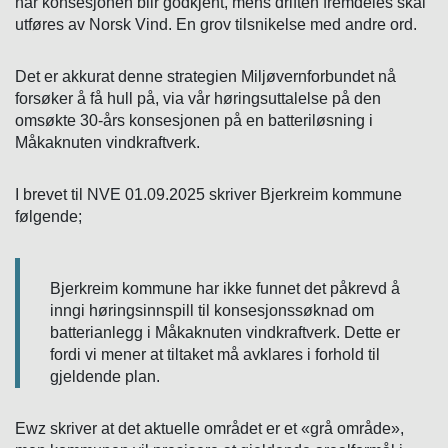
når konsesjonen blir godkjent, mens driften fremdeles skal
utføres av Norsk Vind. En grov tilsnikelse med andre ord.
Det er akkurat denne strategien Miljøvernforbundet nå
forsøker å få hull på, via vår høringsuttalelse på den
omsøkte 30-års konsesjonen på en batteriløsning i
Måkaknuten vindkraftverk.
I brevet til NVE 01.09.2025 skriver Bjerkreim kommune
følgende;
Bjerkreim kommune har ikke funnet det påkrevd å
inngi høringsinnspill til konsesjonssøknad om
batterianlegg i Måkaknuten vindkraftverk. Dette er
fordi vi mener at tiltaket må avklares i forhold til
gjeldende plan.
Ewz skriver at det aktuelle området er et «grå område»,