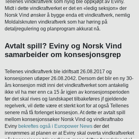
Tellenes vindkraftverk som nylig ble oppkjøpt av Eviny.
Midt i dette vindkraftverket er det en «ledig seksjon» der
Norsk Vind ønsker å bygge enda ett vindkraftverk, nemlig
Moldalsknuten vindkraftverk som har høring på
detaljregulering og planprogram akkurat nå.
Avtalt spill? Eviny og Norsk Vind
samarbeider om konsesjonsgrep
Tellenes vindkraftverk ble idriftsatt 26.08.2017 og
konsesjonen utløper 26.08.2042. Dersom det blir en ny 30-
års konsesjon midt inni det vindkraftverket som antakelig
ikke vil ha mer enn ca 15 år igjen av konsesjonsperioden
før det skal rives og landskapet tilbakeføres jf gjeldende
regelverk, vil dette være et sterkt kort for at også Tellenes
senere må få forlenget konsesjon. At dette er avtalt spill
mellom konsesjonssøker Norsk Vind og vindkraftnabo
Eviny
bekreftes også i Europower News
der det
innrømmes at planen er at Eviny skal overta vindkraftverket