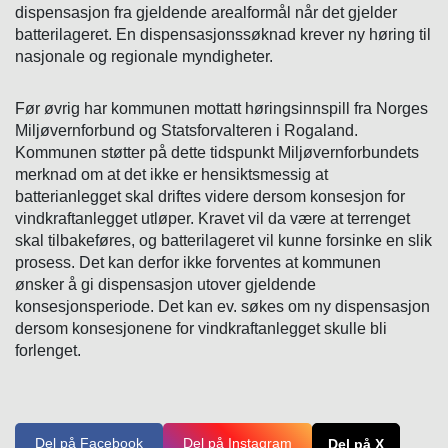
dispensasjon fra gjeldende arealformål når det gjelder
batterilageret. En dispensasjonssøknad krever ny høring til
nasjonale og regionale myndigheter.
Før øvrig har kommunen mottatt høringsinnspill fra Norges
Miljøvernforbund og Statsforvalteren i Rogaland.
Kommunen støtter på dette tidspunkt Miljøvernforbundets
merknad om at det ikke er hensiktsmessig at
batterianlegget skal driftes videre dersom konsesjon for
vindkraftanlegget utløper. Kravet vil da være at terrenget
skal tilbakeføres, og batterilageret vil kunne forsinke en slik
prosess. Det kan derfor ikke forventes at kommunen
ønsker å gi dispensasjon utover gjeldende
konsesjonsperiode. Det kan ev. søkes om ny dispensasjon
dersom konsesjonene for vindkraftanlegget skulle bli
forlenget.
Del på Facebook
Del på Instagram
Del på X