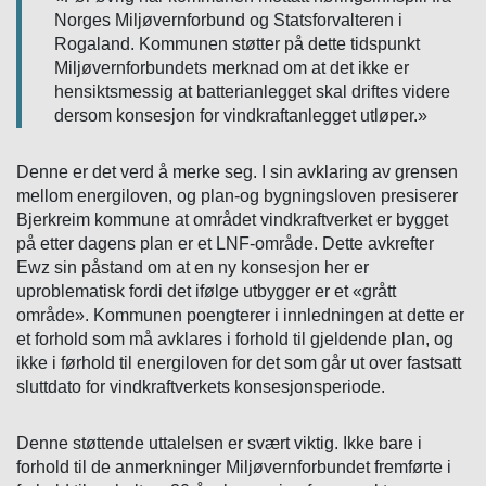
Norges Miljøvernforbund og Statsforvalteren i
Rogaland. Kommunen støtter på dette tidspunkt
Miljøvernforbundets merknad om at det ikke er
hensiktsmessig at batterianlegget skal driftes videre
dersom konsesjon for vindkraftanlegget utløper.»
Denne er det verd å merke seg. I sin avklaring av grensen
mellom energiloven, og plan-og bygningsloven presiserer
Bjerkreim kommune at området vindkraftverket er bygget
på etter dagens plan er et LNF-område. Dette avkrefter
Ewz sin påstand om at en ny konsesjon her er
uproblematisk fordi det ifølge utbygger er et «grått
område». Kommunen poengterer i innledningen at dette er
et forhold som må avklares i forhold til gjeldende plan, og
ikke i førhold til energiloven for det som går ut over fastsatt
sluttdato for vindkraftverkets konsesjonsperiode.
Denne støttende uttalelsen er svært viktig. Ikke bare i
forhold til de anmerkninger Miljøvernforbundet fremførte i