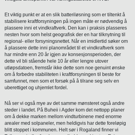
Et viktig punkt er at en slik batteriløsning som er tiltenkt å
stabilisere kraftforsyningen på ingen måte er nødvendig å
plassere inni et vindkraftverk. Den kan i praksis plasseres
nesten hvor som helst geografisk der en har tilknytning til
regional- eller forsyningsnettet. Når en imidlertid søker om
å plassere dette inni planområdet til et vindkraftverk som
har mindre enn 20 år igjen av konsesjonsperioden, der
dette vil bli stående hele 10 år eller lengre utover
utløpsdatoen, fremstår ikke dette som noe genuint ønske
om å forbedre stabiliteten i kraftforsyningen til beste for
samfunnet, men som et forsøk på å tilrane seg selv en
uberettiget og uhjemlet fordel.
Nå ser vi også mye av det samme mønsteret også andre
steder i landet. På Buheii i Agder kom det nettopp planer
om å dekke marken mellom vindturbinene med enorme
arealer med solpaneler, men heldigvis har dette foreløpig
blitt stoppet i kommunen. Helt sør i Rogaland finner vi