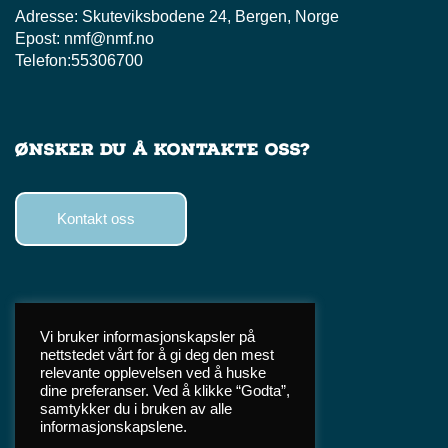
Adresse:
Skuteviksbodene 24, Bergen, Norge
Epost:
nmf@nmf.no
Telefon:
55306700
Ønsker du å kontakte oss?
Kontakt oss
Følg oss
Vi bruker informasjonskapsler på
nettstedet vårt for å gi deg den mest
Facebook
relevante opplevelsen ved å huske
Instagram
dine preferanser. Ved å klikke “Godta”,
samtykker du i bruken av alle
TikTok
informasjonskapslene.