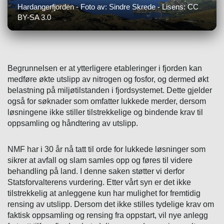
Hardangerfjorden - Foto av: Sindre Skrede - Lisens: CC
BY-SA 3.0
Begrunnelsen er at ytterligere etableringer i fjorden kan
medføre økte utslipp av nitrogen og fosfor, og dermed økt
belastning på miljøtilstanden i fjordsystemet. Dette gjelder
også for søknader som omfatter lukkede merder, dersom
løsningene ikke stiller tilstrekkelige og bindende krav til
oppsamling og håndtering av utslipp.
NMF har i 30 år nå tatt til orde for lukkede løsninger som
sikrer at avfall og slam samles opp og føres til videre
behandling på land. I denne saken støtter vi derfor
Statsforvalterens vurdering. Etter vårt syn er det ikke
tilstrekkelig at anleggene kun har mulighet for fremtidig
rensing av utslipp. Dersom det ikke stilles tydelige krav om
faktisk oppsamling og rensing fra oppstart, vil nye anlegg