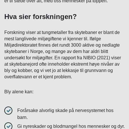
er til stede over alt, med oss mennesker på toppen.
Hva sier forskningen?
Forskning viser at tungmetaller fra skytebaner er blant de
mest langlivede miljøgiftene vi kjenner til. Ifølge
Miljødirektoratet finnes det rundt 3000 aktive og nedlagte
skytebaner i Norge, og mange av dem har aldri blitt
undersøkt for miljøgifter. En rapport fra NIBIO (2021) viser
at skytebanejord ofte inneholder ekstremt høye nivåer av
bly og kobber, og vi vet jo at lekkasje til grunnvann og
overflatevann er et kjent problem.
Bly alene kan:
Forårsake alvorlig skade på nervesystemet hos
barn.
Gi nyreskader og blodmangel hos mennesker og dyr.