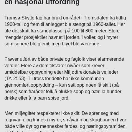
en nasjonal utfordring
Tromsø Skytterlag har brukt området i Tromsdalen fra tidlig
1900-tall og frem til anlegget ble stengt på 1960-tallet. Her
ble det skutt fra standplasser på 100 til 800 meter. Store
mengder prosjektiler havnet i jorden, i voller, og i myrer
som senere ble glemt, men blyet ble værende.
Prøver utført av både private og fagfolk viser alarmerende
verdier. Flere av dem tilsvarer nivåer som krever
umiddelbar opprydning etter Miljødirektoratets veileder
(TA-2553). Til tross for dette har ikke kommunen
gjennomført opprydding – kun satt opp noen få skilt (på
norsk) som fraråder folk å plukke sopp og bær, la hunder
drikke eller å la barn spise jord.
Men miljøgifter respekterer ikke skilt. De sprer seg med
regnvann, og finnes i myrer, småvann og skogbunnen hvor
både ville dyr og mennesker ferdes, og næringspyramiden