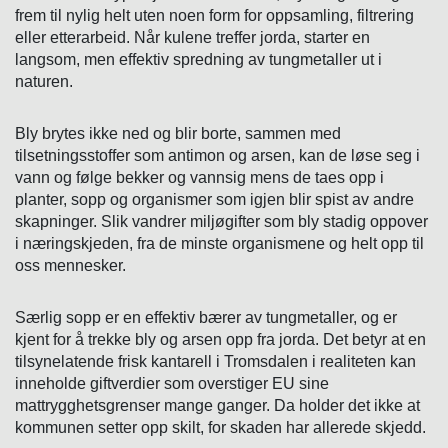
frem til nylig helt uten noen form for oppsamling, filtrering
eller etterarbeid. Når kulene treffer jorda, starter en
langsom, men effektiv spredning av tungmetaller ut i
naturen.
Bly brytes ikke ned og blir borte, sammen med
tilsetningsstoffer som antimon og arsen, kan de løse seg i
vann og følge bekker og vannsig mens de taes opp i
planter, sopp og organismer som igjen blir spist av andre
skapninger. Slik vandrer miljøgifter som bly stadig oppover
i næringskjeden, fra de minste organismene og helt opp til
oss mennesker.
Særlig sopp er en effektiv bærer av tungmetaller, og er
kjent for å trekke bly og arsen opp fra jorda. Det betyr at en
tilsynelatende frisk kantarell i Tromsdalen i realiteten kan
inneholde giftverdier som overstiger EU sine
mattrygghetsgrenser mange ganger. Da holder det ikke at
kommunen setter opp skilt, for skaden har allerede skjedd.