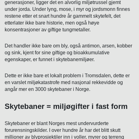
generasjoner, ligger det en alvorlig miljøtrussel gjemt
under jorda. Under lyng, mose, i myr og jordsmonn finnes
restene etter et snart hundre år gammelt skytefelt, det
etterlater ikke bare historie, men også høye
konsentrasjoner av giftige tungmetaller.
Det handler ikke bare om bly, også antimon, arsen, kobber
og sink, kjent for sine giftige og bioakkumulative
egenskaper, er funnet i skytebanemiljøer.
Dette er ikke bare et lokalt problem i Tromsdalen, dette er
en varslet miljøkatastrofe med nasjonal rekkevidde og
angår mer en 3000 skytebaner i Norge.
Skytebaner = miljøgifter i fast form
Skytebaner er blant Norges mest undervurderte
forurensningskilder. I over hundre år har det blitt skutt
millioner av blyprosjektiler inn i voller, myrer og terreng