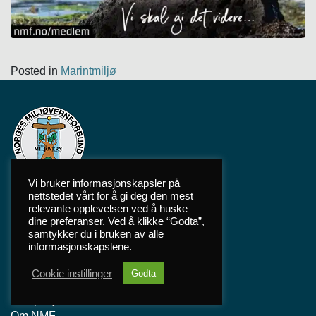
Posted in
Marintmiljø
Vi bruker informasjonskapsler på
nettstedet vårt for å gi deg den mest
relevante opplevelsen ved å huske
dine preferanser. Ved å klikke “Godta”,
Sidekart
samtykker du i bruken av alle
informasjonskapslene.
Hjem
Cookie instillinger
Godta
Saker
Kampanjer
Om NMF