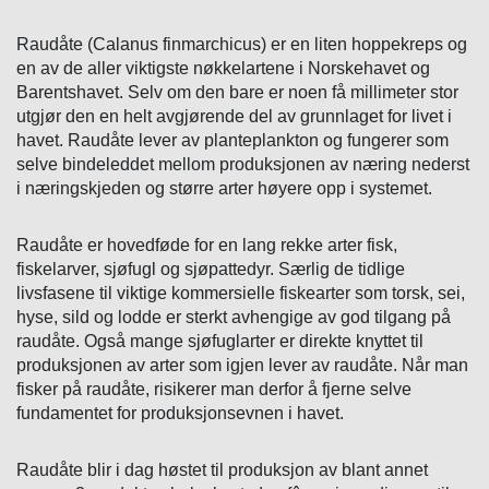
Raudåte (Calanus finmarchicus) er en liten hoppekreps og
en av de aller viktigste nøkkelartene i Norskehavet og
Barentshavet. Selv om den bare er noen få millimeter stor
utgjør den en helt avgjørende del av grunnlaget for livet i
havet. Raudåte lever av planteplankton og fungerer som
selve bindeleddet mellom produksjonen av næring nederst
i næringskjeden og større arter høyere opp i systemet.
Raudåte er hovedføde for en lang rekke arter fisk,
fiskelarver, sjøfugl og sjøpattedyr. Særlig de tidlige
livsfasene til viktige kommersielle fiskearter som torsk, sei,
hyse, sild og lodde er sterkt avhengige av god tilgang på
raudåte. Også mange sjøfuglarter er direkte knyttet til
produksjonen av arter som igjen lever av raudåte. Når man
fisker på raudåte, risikerer man derfor å fjerne selve
fundamentet for produksjonsevnen i havet.
Raudåte blir i dag høstet til produksjon av blant annet