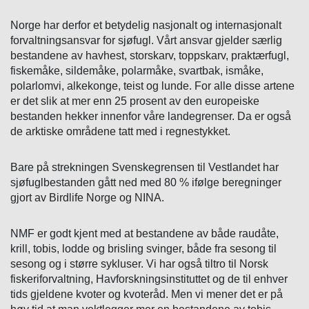
Norge har derfor et betydelig nasjonalt og internasjonalt
forvaltningsansvar for sjøfugl. Vårt ansvar gjelder særlig
bestandene av havhest, storskarv, toppskarv, praktærfugl,
fiskemåke, sildemåke, polarmåke, svartbak, ismåke,
polarlomvi, alkekonge, teist og lunde. For alle disse artene
er det slik at mer enn 25 prosent av den europeiske
bestanden hekker innenfor våre landegrenser. Da er også
de arktiske områdene tatt med i regnestykket.
Bare på strekningen Svenskegrensen til Vestlandet har
sjøfuglbestanden gått ned med 80 % ifølge beregninger
gjort av Birdlife Norge og NINA.
NMF er godt kjent med at bestandene av både raudåte,
krill, tobis, lodde og brisling svinger, både fra sesong til
sesong og i større sykluser. Vi har også tiltro til Norsk
fiskeriforvaltning, Havforskningsinstituttet og de til enhver
tids gjeldene kvoter og kvoteråd. Men vi mener det er på