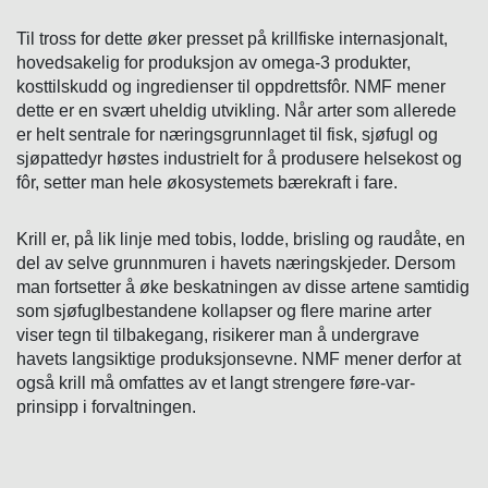
Til tross for dette øker presset på krillfiske internasjonalt,
hovedsakelig for produksjon av omega-3 produkter,
kosttilskudd og ingredienser til oppdrettsfôr. NMF mener
dette er en svært uheldig utvikling. Når arter som allerede
er helt sentrale for næringsgrunnlaget til fisk, sjøfugl og
sjøpattedyr høstes industrielt for å produsere helsekost og
fôr, setter man hele økosystemets bærekraft i fare.
Krill er, på lik linje med tobis, lodde, brisling og raudåte, en
del av selve grunnmuren i havets næringskjeder. Dersom
man fortsetter å øke beskatningen av disse artene samtidig
som sjøfuglbestandene kollapser og flere marine arter
viser tegn til tilbakegang, risikerer man å undergrave
havets langsiktige produksjonsevne. NMF mener derfor at
også krill må omfattes av et langt strengere føre-var-
prinsipp i forvaltningen.