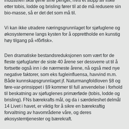
industrien skal tjene sine penger, hvis et stopp av fiske
etter tobis, lodde og brisling fører til at de må redusere sin
bio-masse, så er det det som må til.
Vi kan ikke utradere næringsgrunnlaget for sjøfuglene og
økosystemene langs kysten for å opprettholde en kunstig
høy tilgang på «fôrfisk».
Den dramatiske bestandsreduksjonen som vært for de
fleste sjøfuglarter de siste 40 årene ser dessverre ut til å
fortsette også inn i de nærmeste årene, nå også med nye
negative faktorer, som eks fugleinfluensa, havvind m.m.
Både kunnskapsgrunnlaget jf. Naturmangfoldloven §8 og
føre-var-prinsippet i §9 kommer til full anvendelse i forhold
til beskatning av sjøfuglenes primærføde (tobis, lodde og
brisling). FNs bærekrafts mål, og da i særdeleshet delmål
14 Livet i havet, er viktig for å sikre en bærekraftig
forvaltning av havområdene våre, og deres
økosystemtjenester og bærekraft.