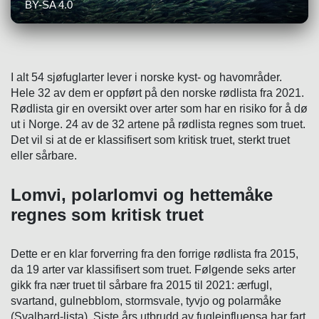
BY-SA 4.0
I alt 54 sjøfuglarter lever i norske kyst- og havområder.
Hele 32 av dem er oppført på den norske rødlista fra 2021.
Rødlista gir en oversikt over arter som har en risiko for å dø
ut i Norge. 24 av de 32 artene på rødlista regnes som truet.
Det vil si at de er klassifisert som kritisk truet, sterkt truet
eller sårbare.
Lomvi, polarlomvi og hettemåke
regnes som kritisk truet
Dette er en klar forverring fra den forrige rødlista fra 2015,
da 19 arter var klassifisert som truet. Følgende seks arter
gikk fra nær truet til sårbare fra 2015 til 2021: ærfugl,
svartand, gulnebblom, stormsvale, tyvjo og polarmåke
(Svalbard-lista). Siste års utbrudd av fugleinfluensa har fart