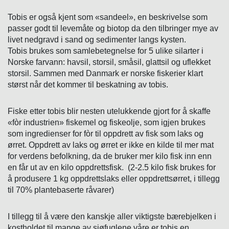
Tobis er også kjent som «sandeel», en beskrivelse som
passer godt til levemåte og biotop da den tilbringer mye av
livet nedgravd i sand og sedimenter langs kysten.
Tobis brukes som samlebetegnelse for 5 ulike silarter i
Norske farvann: havsil, storsil, småsil, glattsil og uflekket
storsil. Sammen med Danmark er norske fiskerier klart
størst når det kommer til beskatning av tobis.
Fiske etter tobis blir nesten utelukkende gjort for å skaffe
«fòr industrien» fiskemel og fiskeolje, som igjen brukes
som ingredienser for fòr til oppdrett av fisk som laks og
ørret. Oppdrett av laks og ørret er ikke en kilde til mer mat
for verdens befolkning, da de bruker mer kilo fisk inn enn
en får ut av en kilo oppdrettsfisk. (2-2.5 kilo fisk brukes for
å produsere 1 kg oppdrettslaks eller oppdrettsørret, i tillegg
til 70% plantebaserte råvarer)
I tillegg til å være den kanskje aller viktigste bærebjelken i
kostholdet til mange av sjøfuglene våre er tobis en