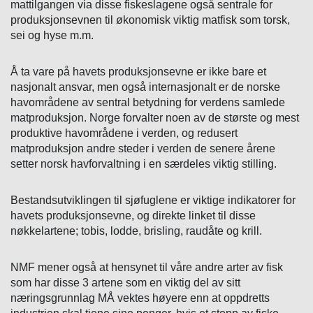
mattilgangen via disse fiskeslagene også sentrale for
produksjonsevnen til økonomisk viktig matfisk som torsk,
sei og hyse m.m.
Å ta vare på havets produksjonsevne er ikke bare et
nasjonalt ansvar, men også internasjonalt er de norske
havområdene av sentral betydning for verdens samlede
matproduksjon. Norge forvalter noen av de største og mest
produktive havområdene i verden, og redusert
matproduksjon andre steder i verden de senere årene
setter norsk havforvaltning i en særdeles viktig stilling.
Bestandsutviklingen til sjøfuglene er viktige indikatorer for
havets produksjonsevne, og direkte linket til disse
nøkkelartene; tobis, lodde, brisling, raudåte og krill.
NMF mener også at hensynet til våre andre arter av fisk
som har disse 3 artene som en viktig del av sitt
næringsgrunnlag MÅ vektes høyere enn at oppdretts