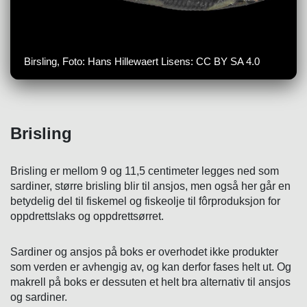
Birsling, Foto: Hans Hillewaert Lisens: CC BY SA 4.0
Brisling
Brisling er mellom 9 og 11,5 centimeter legges ned som
sardiner, større brisling blir til ansjos, men også her går en
betydelig del til fiskemel og fiskeolje til fôrproduksjon for
oppdrettslaks og oppdrettsørret.
Sardiner og ansjos på boks er overhodet ikke produkter
som verden er avhengig av, og kan derfor fases helt ut. Og
makrell på boks er dessuten et helt bra alternativ til ansjos
og sardiner.