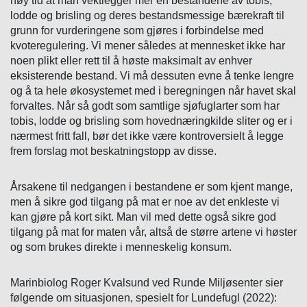
høy tid at man vektlegger mer en bestandene av tobis,
lodde og brisling og deres bestandsmessige bærekraft til
grunn for vurderingene som gjøres i forbindelse med
kvoteregulering. Vi mener således at mennesket ikke har
noen plikt eller rett til å høste maksimalt av enhver
eksisterende bestand. Vi må dessuten evne å tenke lengre
og å ta hele økosystemet med i beregningen når havet skal
forvaltes. Når så godt som samtlige sjøfuglarter som har
tobis, lodde og brisling som hovednæringkilde sliter og er i
nærmest fritt fall, bør det ikke være kontroversielt å legge
frem forslag mot beskatningstopp av disse.
Årsakene til nedgangen i bestandene er som kjent mange,
men å sikre god tilgang på mat er noe av det enkleste vi
kan gjøre på kort sikt. Man vil med dette også sikre god
tilgang på mat for maten vår, altså de større artene vi høster
og som brukes direkte i menneskelig konsum.
Marinbiolog Roger Kvalsund ved Runde Miljøsenter sier
følgende om situasjonen, spesielt for Lundefugl (2022):