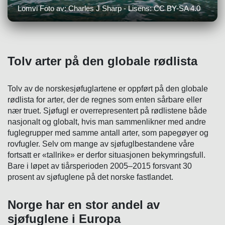
Lomvi Foto av: Charles J Sharp - Lisens: CC BY-SA 4.0
Tolv arter på den globale rødlista
Tolv av de norskesjøfuglartene er oppført på den globale
rødlista for arter, der de regnes som enten sårbare eller
nær truet. Sjøfugl er overrepresentert på rødlistene både
nasjonalt og globalt, hvis man sammenlikner med andre
fuglegrupper med samme antall arter, som papegøyer og
rovfugler. Selv om mange av sjøfuglbestandene våre
fortsatt er «tallrike» er derfor situasjonen bekymringsfull.
Bare i løpet av tiårsperioden 2005–2015 forsvant 30
prosent av sjøfuglene på det norske fastlandet.
Norge har en stor andel av
sjøfuglene i Europa