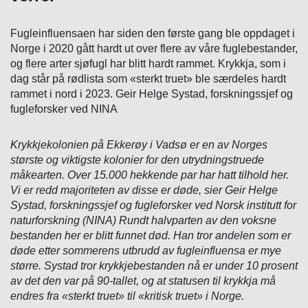
Fugleinfluensaen har siden den første gang ble oppdaget i
Norge i 2020 gått hardt ut over flere av våre fuglebestander,
og flere arter sjøfugl har blitt hardt rammet. Krykkja, som i
dag står på rødlista som «sterkt truet» ble særdeles hardt
rammet i nord i 2023. Geir Helge Systad, forskningssjef og
fugleforsker ved NINA
Krykkjekolonien på Ekkerøy i Vadsø er en av Norges
største og viktigste kolonier for den utrydningstruede
måkearten. Over 15.000 hekkende par har hatt tilhold her.
Vi er redd majoriteten av disse er døde, sier Geir Helge
Systad, forskningssjef og fugleforsker ved Norsk institutt for
naturforskning (NINA) Rundt halvparten av den voksne
bestanden her er blitt funnet død. Han tror andelen som er
døde etter sommerens utbrudd av fugleinfluensa er mye
større. Systad tror krykkjebestanden nå er under 10 prosent
av det den var på 90-tallet, og at statusen til krykkja må
endres fra «sterkt truet» til «kritisk truet» i Norge.