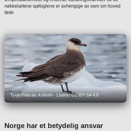
nøkkelartene sjøfuglene er avhengige av som sin hoved
føde
Tyvjo Foto av: A Weith - Lisens: CC BY-SA 4.0
Norge har et betydelig ansvar