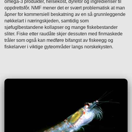
omega-3 produkter, helsekost, dyrefôr og ingredienser til
oppdrettsfôr. NMF mener det er svært problematisk at man
åpner for kommersiell beskatning av en så grunnleggende
nøkkelart i næringskjeden, samtidig som
sjøfuglbestandene kollapser og mange fiskebestander
sliter. Fiske etter raudåte skjer dessuten med finmaskede
tråler som også kan medføre bifangst av fiskeegg og
fiskelarver i viktige gyteområder langs norskekysten.