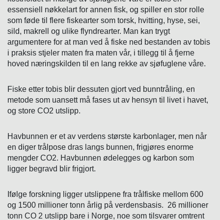
essensiell nøkkelart for annen fisk, og spiller en stor rolle
som føde til flere fiskearter som torsk, hvitting, hyse, sei,
sild, makrell og ulike flyndrearter. Man kan trygt
argumentere for at man ved å fiske ned bestanden av tobis
i praksis stjeler maten fra maten vår, i tillegg til å fjerne
hoved næringskilden til en lang rekke av sjøfuglene våre.
Fiske etter tobis blir dessuten gjort ved bunntråling, en
metode som uansett må fases ut av hensyn til livet i havet,
og store CO2 utslipp.
Havbunnen er et av verdens største karbonlager, men når
en diger trålpose dras langs bunnen, frigjøres enorme
mengder CO2. Havbunnen ødelegges og karbon som
ligger begravd blir frigjort.
Ifølge forskning ligger utslippene fra trålfiske mellom 600
og 1500 millioner tonn årlig på verdensbasis. 26 millioner
tonn CO 2 utslipp bare i Norge, noe som tilsvarer omtrent