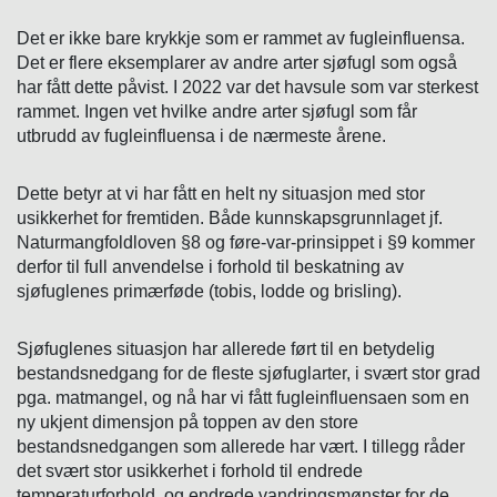
Det er ikke bare krykkje som er rammet av fugleinfluensa.
Det er flere eksemplarer av andre arter sjøfugl som også
har fått dette påvist. I 2022 var det havsule som var sterkest
rammet. Ingen vet hvilke andre arter sjøfugl som får
utbrudd av fugleinfluensa i de nærmeste årene.
Dette betyr at vi har fått en helt ny situasjon med stor
usikkerhet for fremtiden. Både kunnskapsgrunnlaget jf.
Naturmangfoldloven §8 og føre-var-prinsippet i §9 kommer
derfor til full anvendelse i forhold til beskatning av
sjøfuglenes primærføde (tobis, lodde og brisling).
Sjøfuglenes situasjon har allerede ført til en betydelig
bestandsnedgang for de fleste sjøfuglarter, i svært stor grad
pga. matmangel, og nå har vi fått fugleinfluensaen som en
ny ukjent dimensjon på toppen av den store
bestandsnedgangen som allerede har vært. I tillegg råder
det svært stor usikkerhet i forhold til endrede
temperaturforhold, og endrede vandringsmønster for de