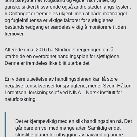
land på kysten av Rogaland og Agder nå i vinter, og
ganske sikkert tilsvarende også andre steder langs kysten.
6 Omfanget er fremdeles ukjent, men at både matmangel
og fugleinfluensa er viktige faktorer for sjøfuglenes
bestandsnedgang er særdeles viktig å monitorere i tiden
fremover.
Allerede i mai 2016 ba Stortinget regjeringen om å
utarbeide en overordnet handlingsplan for sjøfuglene.
Denne er fremdeles ikke blitt utarbeidet;
En videre utsettelse av handlingsplanen kan få store
negative konsekvenser for sjøfuglene, mener Svein-Håkon
Lorentsen, forskningssjef ved NINA – Norsk institutt for
naturforskning.
Det er kjempeviktig med en slik handlingsplan nå. Det
går bare en vei med mange arter. Samtidig er det
storstilte planer for utbygging av havvind og andre