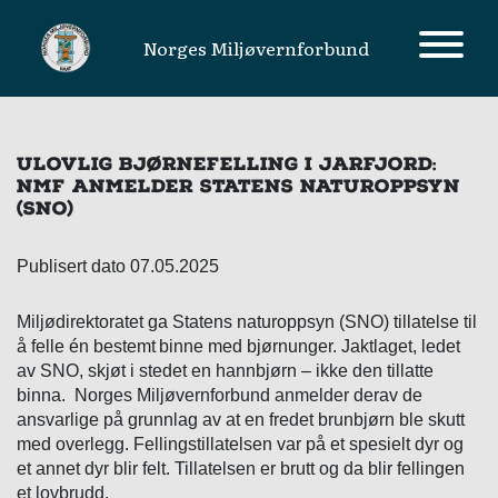
Norges Miljøvernforbund
MAIN NAVIGATION
ULOVLIG BJØRNEFELLING I JARFJORD:
NMF ANMELDER STATENS NATUROPPSYN
(SNO)
Publisert dato 07.05.2025
Miljødirektoratet ga Statens naturoppsyn (SNO) tillatelse til
å felle én bestemt binne med bjørnunger. Jaktlaget, ledet
av SNO, skjøt i stedet en hannbjørn – ikke den tillatte
binna. Norges Miljøvernforbund anmelder derav de
ansvarlige på grunnlag av at en fredet brunbjørn ble skutt
med overlegg. Fellingstillatelsen var på et spesielt dyr og
et annet dyr blir felt. Tillatelsen er brutt og da blir fellingen
et lovbrudd.