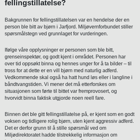
fellingstillatelse?
Bakgrunnen for fellingstillatelsen var en hendelse der en
person ble bitt av bjørn i Jarfjord. Miljøvernforbundet stiller
spørsmålstegn ved grunnlaget for vurderingen.
Ifølge våre opplysninger er personen som ble bitt,
grenseinspektør, og godt kjent i området. Personen har
over tid oppsøkt binna og hennes unger for å ta bilder – til
tross for at dette er en vill bjørn med naturlig adferd.
Vedkommende skal også ha hatt hund løs eller i langline i
båndtvangstiden. Vi mener det må etterforskes om
situasjonen som førte til bittet var fremprovosert, og
hvorvidt binna faktisk utgjorde noen reell fare.
Binnen det ble gitt fellingstillatelse på, er kjent som en godt
voksen og tidligere rolig bjørn, uten kjent aggressiv adferd.
Det er derfor grunn til å stille spørsmål ved om
Miljødirektoratet hadde tilstrekkelig informasjon om